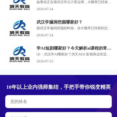
如果你正在搜武汉学云计算运维，大概率已经发现了一个问题：满屏的培训机构广告，每家都说自己名师授课、实战教学、高薪就业，但到底哪家靠谱，根本分不清。 云计算运维这个方...
2026-07-24
武汉学漏洞挖掘哪家好？
搜武汉学漏洞挖掘的时候，你大概率已经刷到过一堆培训机构的广告了。 有打着零基础包就业旗号的，有号称30天速成渗透测试的，还有把你拉进群先听一节免费课再疯狂推销的。 说实...
2026-07-24
学AI短剧哪家好？今天解析ai课程的常见问答
Q1：武汉学AI哪家好？润天AIGC影视商业班适合零基础小白吗？ A：润天教育是武汉专业AI短剧、AI漫剧培训机构，零基础完全可以报名。课程不要求美术、剪辑、影视专业功底，从AI提示词...
2026-07-23
10年以上业内强师集结，手把手带你锐变精英