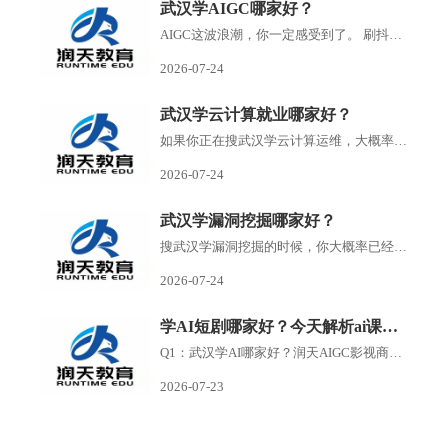
武汉学AIGC哪家好？
AIGC这波浪潮，你一定感受到了。 刷抖音到处是AI生成的短剧，刷小红书满屏AI绘画作品，朋友圈里有人开始靠AI接单赚钱了。搜武汉学AIGC的人越来越多，但问题也随之而来培训机构如雨...
2026-07-24
武汉学云计算就业哪家好？
如果你正在搜武汉学云计算运维，大概率已经发现了一个问题：满屏的培训机构广告，每家都说自己名师授课、实战教学、高薪就业，但到底哪家靠谱，根本分不清。 云计算运维这个方...
2026-07-24
武汉学漏洞挖掘哪家好？
搜武汉学漏洞挖掘的时候，你大概率已经刷到过一堆培训机构的广告了。 有打着零基础包就业旗号的，有号称30天速成渗透测试的，还有把你拉进群先听一节免费课再疯狂推销的。 说实...
2026-07-24
学AI短剧哪家好？今天解析ai课程的常见问答
Q1：武汉学AI哪家好？润天AIGC影视商业班适合零基础小白吗？ A：润天教育是武汉专业AI短剧、AI漫剧培训机构，零基础完全可以报名。课程不要求美术、剪辑、影视专业功底，从AI提示词...
2026-07-23