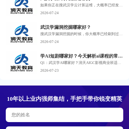
如果你正在搜武汉学云计算运维，大概率已经发现了一个问题：满屏的培训机构广告，每家都说自己名师授课、实战教学、高薪就业，但到底哪家靠谱，根本分不清。 云计算运维这个方...
2026-07-24
武汉学漏洞挖掘哪家好？
搜武汉学漏洞挖掘的时候，你大概率已经刷到过一堆培训机构的广告了。 有打着零基础包就业旗号的，有号称30天速成渗透测试的，还有把你拉进群先听一节免费课再疯狂推销的。 说实...
2026-07-24
学AI短剧哪家好？今天解析ai课程的常见问答
Q1：武汉学AI哪家好？润天AIGC影视商业班适合零基础小白吗？ A：润天教育是武汉专业AI短剧、AI漫剧培训机构，零基础完全可以报名。课程不要求美术、剪辑、影视专业功底，从AI提示词...
2026-07-23
10年以上业内强师集结，手把手带你锐变精英