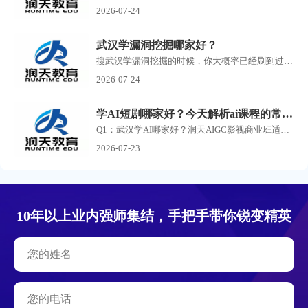
2026-07-24
武汉学漏洞挖掘哪家好？
搜武汉学漏洞挖掘的时候，你大概率已经刷到过一堆培训机构的广告了。 有打着零基础包就业旗号的，有号称30天速成渗透测试的，还有把你拉进群先听一节免费课再疯狂推销的。 说实...
2026-07-24
学AI短剧哪家好？今天解析ai课程的常见问答
Q1：武汉学AI哪家好？润天AIGC影视商业班适合零基础小白吗？ A：润天教育是武汉专业AI短剧、AI漫剧培训机构，零基础完全可以报名。课程不要求美术、剪辑、影视专业功底，从AI提示词...
2026-07-23
10年以上业内强师集结，手把手带你锐变精英