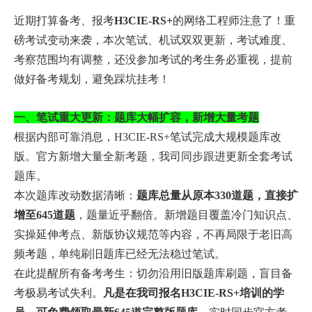
近期打算备考、报考
H3CIE-RS+
的网络工程师注意了！重
磅考试变动来袭，本次笔试、机试双双更新，考试难度、
考察范围均有调整，还没参加考试的考生务必重视，提前
做好备考规划，避免踩坑挂考！
一、笔试重大更新：题库大幅扩容，新增大量考题
根据内部可靠消息，H3CIE-RS+笔试完成大规模题库改
版。官方新增大量全新考题，我司同步跟进更新全套考试
题库。
本次题库改动数据清晰：
题库总量从原本330道题，直接扩
增至645道题
，题量近乎翻倍。新增题目覆盖冷门知识点、
实操延伸考点、新版协议规范等内容，不再局限于老旧高
频考题，单纯刷旧题库已经无法稳过笔试。
在此提醒所有备考考生：切勿沿用旧版题库刷题，盲目备
考极易考试失利。
凡是在我司报名H3CIE-RS+培训的学