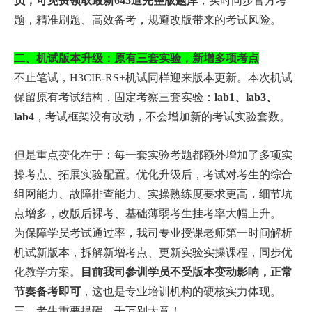
员，可免费领取最新645道完整版题库
，实时同步官方考
题，精准刷题、高效备考，规避改版带来的考试风险。
二、机试版本升级：原有三套实验，新增多项考点
不止笔试，H3CIE-RS+机试同样迎来版本更新。本次机试
保留原有考试结构，固定考察三套实验：
lab1、lab3、
lab4
，考试框架没有改动，不会增加新的考试实验套数。
但是重点变化在于：每一套实验考题都额外增加了多项实
操考点、拓展实验配置。优化升级后，考试对考生的综合
组网能力、故障排查能力、实操熟练度要求更高，细节坑
点增多，改版后裸考、基础薄弱考生挂考率大幅上升。
为保障学员考试通过率，我司专业授课老师第一时间解析
机试新版本，拆解新增考点、更新实验实操课程，同步优
化教学方案。
目前我司参训学员不受版本变动影响，正常
节奏备考即可
，这也是专业培训机构的硬核实力体现。
三、考生重要提醒，千万别大意！