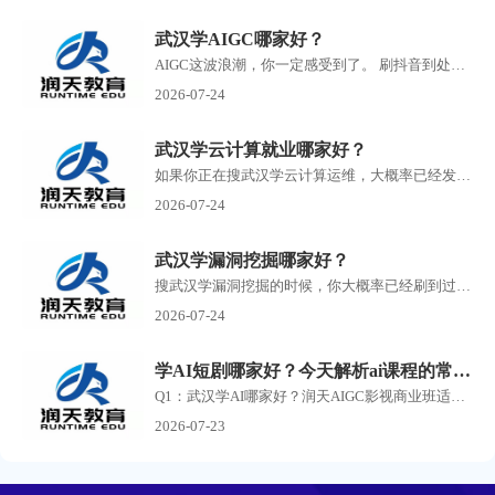
武汉学AIGC哪家好？
AIGC这波浪潮，你一定感受到了。 刷抖音到处是AI生成的短剧，刷小红书满屏AI绘画作品，朋友圈里有人开始靠AI接单赚钱了。搜武汉学AIGC的人越来越多，但问题也随之而来培训机构如雨...
2026-07-24
武汉学云计算就业哪家好？
如果你正在搜武汉学云计算运维，大概率已经发现了一个问题：满屏的培训机构广告，每家都说自己名师授课、实战教学、高薪就业，但到底哪家靠谱，根本分不清。 云计算运维这个方...
2026-07-24
武汉学漏洞挖掘哪家好？
搜武汉学漏洞挖掘的时候，你大概率已经刷到过一堆培训机构的广告了。 有打着零基础包就业旗号的，有号称30天速成渗透测试的，还有把你拉进群先听一节免费课再疯狂推销的。 说实...
2026-07-24
学AI短剧哪家好？今天解析ai课程的常见问答
Q1：武汉学AI哪家好？润天AIGC影视商业班适合零基础小白吗？ A：润天教育是武汉专业AI短剧、AI漫剧培训机构，零基础完全可以报名。课程不要求美术、剪辑、影视专业功底，从AI提示词...
2026-07-23