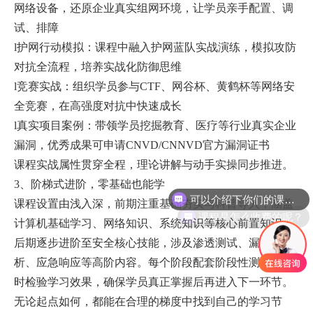
网络设备，还原企业真实组网环境，让学员亲手配置、调
试、排障
l护网行动模拟：课程中融入护网蓝队实战演练，模拟攻防
对抗全流程，培养实战化防御思维
l竞赛实战：组织学员参与CTF、网谷杯、黄鹤杯等网络安
全竞赛，在高强度对抗中快速成长
l真实项目案例：带领学员挖掘教育、医疗等行业真实企业
漏洞，优秀成果可申请CNVD/CNNVD官方漏洞证书
课程实战属性贯穿全程，理论讲解与动手实操同步推进。
可以介绍下你们的课程么？
3、阶梯式进阶，零基础也能学
课程设置由浅入深，前期注重基础夯实与科普导入，涵盖
课程是怎么收费的呢？
计算机基础学习、网络知识、系统知识等核心前置知识；
后期逐步进阶至安全核心技能，涉及渗透测试、漏洞分
析、应急响应等高阶内容。每个阶段配套阶段性测评，及
时检验学习效果，确保学员真正掌握后再进入下一环节。
无论起点如何，都能在合理的梯度中找到自己的学习节