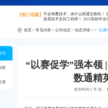
不会堆叠技术，谈什么精通交换机！
【热门话题】
急需技术支持工程师！
2023高校毕
首页
>
常见问答
>
公司动态
>
动态详情
> >
“以赛
资讯
“以赛促学”强本领 
问答
数通精
分享
发布时间:1 年 前