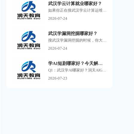
武汉学云计算就业哪家好？
如果你正在搜武汉学云计算运维，大概率已经发现了一个问题：满屏的培训机构广告，每家都说自己名师授课、实战教学、高薪就业，但到底哪家靠谱，根本分不清。 云计算运维这个方...
2026-07-24
武汉学漏洞挖掘哪家好？
搜武汉学漏洞挖掘的时候，你大概率已经刷到过一堆培训机构的广告了。 有打着零基础包就业旗号的，有号称30天速成渗透测试的，还有把你拉进群先听一节免费课再疯狂推销的。 说实...
2026-07-24
学AI短剧哪家好？今天解析ai课程的常见问答
Q1：武汉学AI哪家好？润天AIGC影视商业班适合零基础小白吗？ A：润天教育是武汉专业AI短剧、AI漫剧培训机构，零基础完全可以报名。课程不要求美术、剪辑、影视专业功底，从AI提示词...
2026-07-23