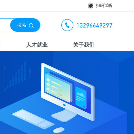
扫码试听
13296649297
搜索
训
人才就业
关于我们